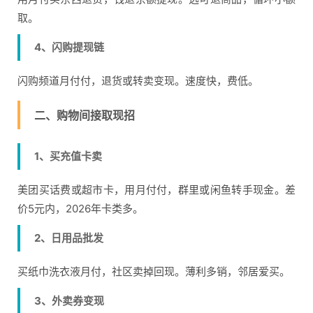
取。
4、闪购提现链
闪购频道月付付，退货或转卖变现。速度快，费低。
二、购物间接取现招
1、买充值卡卖
美团买话费或超市卡，用月付付，群里或闲鱼转手现金。差
价5元内，2026年卡类多。
2、日用品批发
买纸巾洗衣液月付，社区卖掉回现。薄利多销，邻居爱买。
3、外卖券变现