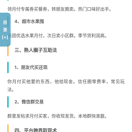
领月付专属券买餐券，转朋友圈卖。热门口味好出手。
4、超市水果囤
目
录
美团优选水果月付，次日卖小区群。季节货利润高。
[+]
三、熟人圈子互助法
1、朋友代买还现
你月付买他要的东西，他给现金。信任圈零费率，常见玩
法。
2、微信群交易
群里发帖求月付买家，你收现发货。本地群快准狠。
四、平台跨界取现术