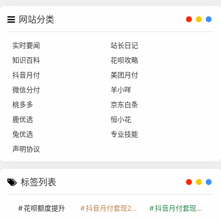
网站分类
实时要闻
站长日记
知识百科
花呗攻略
抖音月付
美团月付
微信分付
羊小咩
桃多多
京东白条
鹿优选
恒小花
兔优选
专业技能
声明协议
标签列表
花呗额度提升
抖音月付套现24小时接单
抖音月付套现怎么套