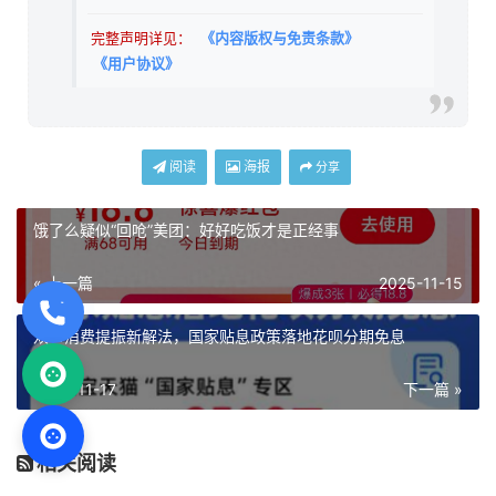
完整声明详见：
《内容版权与免责条款》
《用户协议》
阅读
海报
分享
饿了么疑似“回呛”美团：好好吃饭才是正经事
« 上一篇
2025-11-15
双11消费提振新解法，国家贴息政策落地花呗分期免息
2025-11-17
下一篇 »
相关阅读