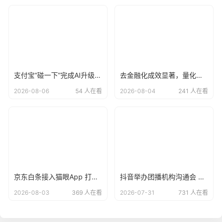
支付宝“碰一下”完成AI升级，用户已达4亿
去金融化成效显著，量化派羊小咩告别野蛮生长？
2026-08-06
54 人在看
2026-08-04
241 人在看
京东白条接入猫眼App 打造“先观影 后付款”便捷支付方式
抖音举办团播机构沟通会 倡议各方共建清朗直播生态
2026-08-03
369 人在看
2026-07-31
731 人在看