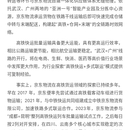
转运等环节与京东物流自建一体化供应链体系无缝衔接。依
托武汉、广州两地的 “亚洲一号”智能产业园及分拣中心资
源，京东物流承运货物在铁路干线运输后即可快速完成仓储
中转与末端配送，构建起“高铁+仓网+末端”的全链路时效网
络。
高铁快运批量运输具备更大运能，具有更高运行效率，
相比公路运输更节能，相比航空运输更稳定。“武汉=广州”线
路的开行，将在电商、生鲜、快消、医药等高价值行业场景
中发挥更大作用，为行业探索“高铁快运+多式联运”模式提供
可复制经验。
事实上，京东物流在高铁货运领域的探索已持续多年。
早在 2017 年，京东便率先尝试通过高铁载客动车组进行货
物运输；2021 年，与中铁快运共同组建成立中铁京东物流有
限公司，加速铁路多式联运合作。2023年，京东物流参与
“成都=昆明”整列高铁快运列车批量运输试点工作，之后每日
按2列对开安排，在四川、云南多个核心城市实现稳定的次