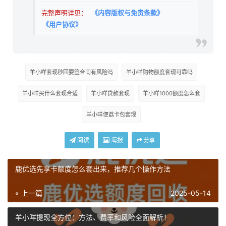
完整声明详见：
《内容版权与免责条款》
《用户协议》
羊小咩套现秒回要签合同有风险吗
羊小咩购物额度套现可靠吗
羊小咩买什么套现合适
羊小咩贷款套现
羊小咩1000额度怎么套
羊小咩便荔卡包套现
阅读
海报
分享
鹿优选先享卡额度怎么套出来，推荐几个操作方法
« 上一篇
2025-05-14
羊小咩提现全方位：方法、费率和风险全面解析！