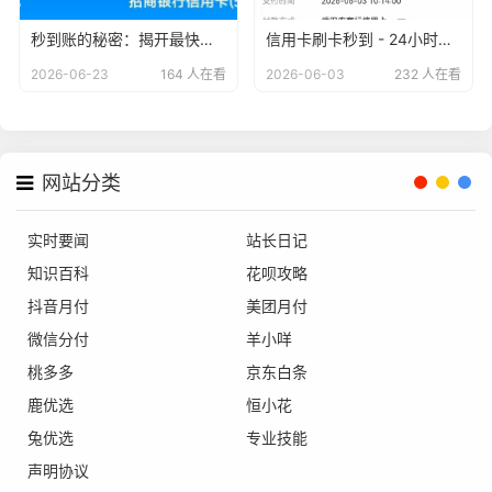
秒到账的秘密：揭开最快到账信用卡商户的神秘面纱
信用卡刷卡秒到 - 24小时无忧服务，安全便捷的支付新体验
2026-06-23
164 人在看
2026-06-03
232 人在看
网站分类
实时要闻
站长日记
知识百科
花呗攻略
抖音月付
美团月付
微信分付
羊小咩
桃多多
京东白条
鹿优选
恒小花
兔优选
专业技能
声明协议