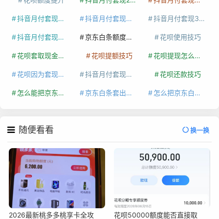
抖音月付套现多少手续费
抖音月付套现商家有哪些
抖音月付套现30秒技巧
抖音月付套现最新方法
京东白条额度提升
花呗使用技巧
花呗套取现金最佳方法
花呗提额技巧
花呗提现怎么操作
花呗因为套现被限额了这种情况要多久才会好
抖音月付套现秒回100起
花呗还款技巧
怎么能把京东白条额度钱套出来
京东白条套出来手续费多少
怎么把京东白条的钱取出来
随便看看
换一换
2026最新桃多多桃享卡全攻
花呗50000额度能否直接取