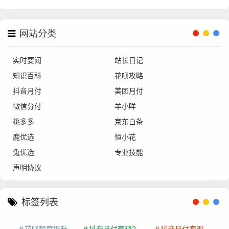
网站分类
实时要闻
站长日记
知识百科
花呗攻略
抖音月付
美团月付
微信分付
羊小咩
桃多多
京东白条
鹿优选
恒小花
兔优选
专业技能
声明协议
标签列表
花呗额度提升
抖音月付套现24小时接单
抖音月付套现怎么套