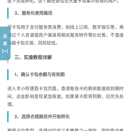
提下完成转化。这个路径更适合大量卡包集中处理的用户。
3、服务化使用路径
将卡包用于支付服务类消费，如线上订阅、数字娱乐等，再
通过个人资源或商户渠道将相关服务转作等价出售，不直接
目
触碰卡包交易，风险较低。
录
[+]
三、实操教程详解
1、确认卡包余额与有效期
进入羊小咩便荔卡包页面，查清每张卡的剩余额度和到期时
间，这会影响变现紧急程度。如果某卡即将到期，应优先处
理。
2、选择合规路径并开始转化
根据卡包类型，选择对应的三条策略之一操作。例如商户单