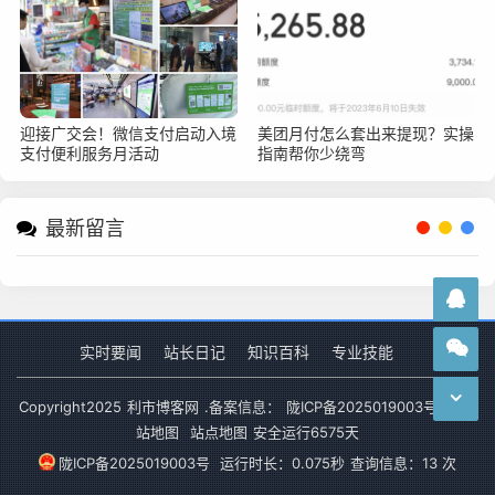
迎接广交会！微信支付启动入境
美团月付怎么套出来提现？实操
支付便利服务月活动
指南帮你少绕弯
最新留言
实时要闻
站长日记
知识百科
专业技能
Copyright
2025
利市博客网
.备案信息：
陇ICP备2025019003号-1
网
站地图
站点地图
安全运行
6575
天
陇ICP备2025019003号
运行时长：0.075秒
查询信息：13 次