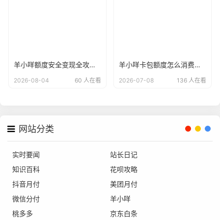
羊小咩额度安全变现全攻略：2026年最新5种回收模式新变革，合规与征信双保障
羊小咩卡包额度怎么消费变现?这两个常用方法教你提现
2026-08-04
60 人在看
2026-07-08
136 人在看
网站分类
实时要闻
站长日记
知识百科
花呗攻略
抖音月付
美团月付
微信分付
羊小咩
桃多多
京东白条