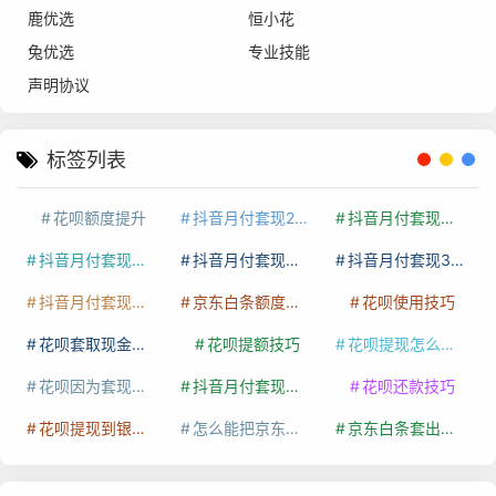
鹿优选
恒小花
兔优选
专业技能
声明协议
标签列表
花呗额度提升
抖音月付套现24小时接单
抖音月付套现怎么套
抖音月付套现多少手续费
抖音月付套现商家有哪些
抖音月付套现30秒技巧
抖音月付套现最新方法
京东白条额度提升
花呗使用技巧
花呗套取现金最佳方法
花呗提额技巧
花呗提现怎么操作
花呗因为套现被限额了这种情况要多久才会好
抖音月付套现秒回100起
花呗还款技巧
花呗提现到银行卡
怎么能把京东白条额度钱套出来
京东白条套出来手续费多少