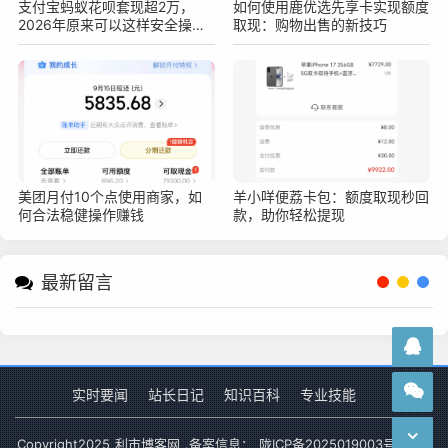
支付宝蚂蚁花呗套现超2万，
如何使用鹿优选先享卡实现额度
2026年原来可以这样安全操作
取现：购物出售的新技巧
不被查！真实亲测方法分享
美团月付10个点使用商家，如
羊小咩便荔卡包：额度取现秒回
何合法稳健操作赚钱
款，助你轻松提现
最新留言
实时要闻
站长日记
知识百科
专业技能
Copyright
2025
利市博客网
.备案信息：
陇ICP备2025019003号-1
网