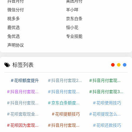
抖音月付
美团月付
微信分付
羊小咩
桃多多
京东白条
鹿优选
恒小花
兔优选
专业技能
声明协议
标签列表
花呗额度提升
抖音月付套现24小时接单
抖音月付套现怎么套
抖音月付套现多少手续费
抖音月付套现商家有哪些
抖音月付套现30秒技巧
抖音月付套现最新方法
京东白条额度提升
花呗使用技巧
花呗套取现金最佳方法
花呗提额技巧
花呗提现怎么操作
花呗因为套现被限额了这种情况要多久才会好
抖音月付套现秒回100起
花呗还款技巧