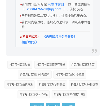
🔹
原创内容版权归属
利市博客网
，商用转载需授权
（
2338475579@qq.com
），侵权必究。
🔹
严禁利用教程从事违法行为，违规操作后果自负。
🔹
若发现内容过时、违规或表述错误，请点击本站客
服
完整声明详见：
《内容版权与免责条款》
《用户协议》
抖音月付套现秒回
抖音月付套现商家有哪些
抖音月付套现怎么套
抖音月付套现24小时接单
抖音月付套现多少手续费
抖音月付套现最新方法
抖音月付套现秒到微信
抖音月付套现30秒技巧
抖音月付套现秒回100起
抖音月付套现500扣多少钱