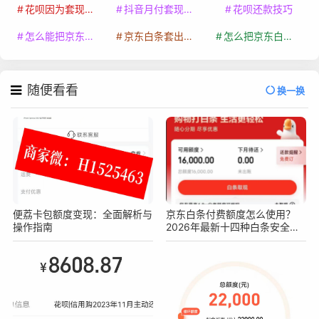
花呗因为套现被限额了这种情况要多久才会好
抖音月付套现秒回100起
花呗还款技巧
怎么能把京东白条额度钱套出来
京东白条套出来手续费多少
怎么把京东白条的钱取出来
随便看看
换一换
便荔卡包额度变现：全面解析与
京东白条付费额度怎么使用？
操作指南
2026年最新十四种白条安全操
作方法