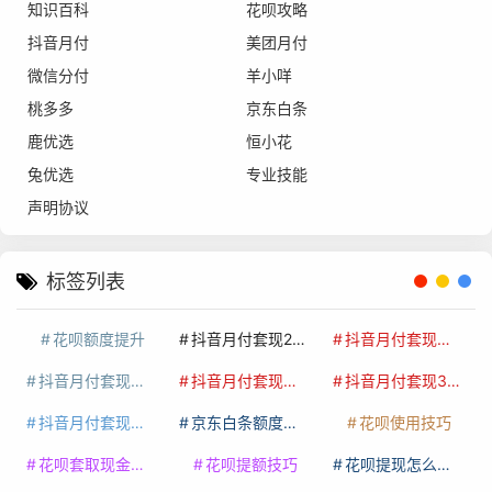
知识百科
花呗攻略
抖音月付
美团月付
微信分付
羊小咩
桃多多
京东白条
鹿优选
恒小花
兔优选
专业技能
声明协议
标签列表
花呗额度提升
抖音月付套现24小时接单
抖音月付套现怎么套
抖音月付套现多少手续费
抖音月付套现商家有哪些
抖音月付套现30秒技巧
抖音月付套现最新方法
京东白条额度提升
花呗使用技巧
花呗套取现金最佳方法
花呗提额技巧
花呗提现怎么操作