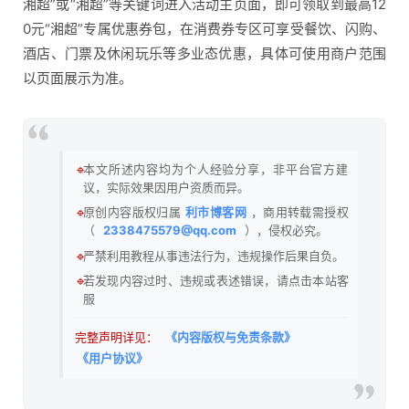
湘超”或“湘超”等关键词进入活动主页面，即可领取到最高12
0元“湘超”专属优惠券包，在消费券专区可享受餐饮、闪购、
酒店、门票及休闲玩乐等多业态优惠，具体可使用商户范围
以页面展示为准。
🔹
本文所述内容均为个人经验分享，非平台官方建
议，实际效果因用户资质而异。
🔹
原创内容版权归属
利市博客网
，商用转载需授权
（
2338475579@qq.com
），侵权必究。
🔹
严禁利用教程从事违法行为，违规操作后果自负。
🔹
若发现内容过时、违规或表述错误，请点击本站客
服
完整声明详见：
《内容版权与免责条款》
《用户协议》