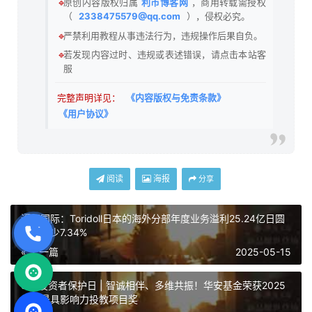
🔹
原创内容版权归属
利市博客网
，商用转载需授权
（
2338475579@qq.com
），侵权必究。
🔹
严禁利用教程从事违法行为，违规操作后果自负。
🔹
若发现内容过时、违规或表述错误，请点击本站客
服
完整声明详见：
《内容版权与免责条款》
《用户协议》
阅读
海报
分享
谭仔国际：Toridoll日本的海外分部年度业务溢利25.24亿日圆
同比减少7.34%
« 上一篇
2025-05-15
515投资者保护日 | 智诚相伴、多维共振！华安基金荣获2025
年度最具影响力投教项目奖