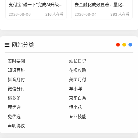
支付宝“碰一下”完成AI升级，用户已达4亿
去金融化成效显著，量化派羊小咩告别野蛮生长？
2026-08-06
216 人在看
2026-08-04
393 人在看
网站分类
实时要闻
站长日记
知识百科
花呗攻略
抖音月付
美团月付
微信分付
羊小咩
桃多多
京东白条
鹿优选
恒小花
兔优选
专业技能
声明协议