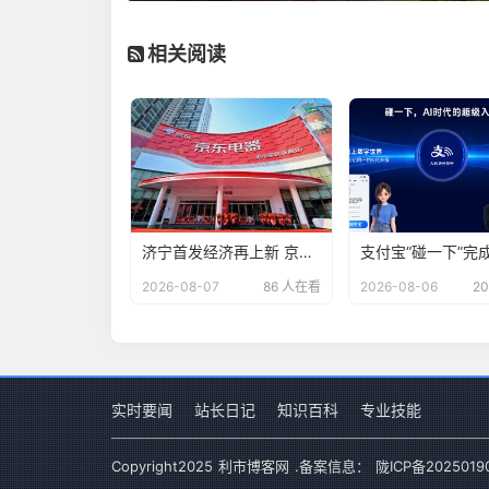
相关阅读
济宁首发经济再上新 京东电器自营大店开业
2026-08-07
86 人在看
2026-08-06
2
实时要闻
站长日记
知识百科
专业技能
Copyright
2025
利市博客网
.备案信息：
陇ICP备2025019