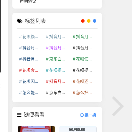
声明协议
标签列表
花呗额度提升
抖音月付套现24小时接单
抖音月付套现怎么套
抖音月付套现多少手续费
抖音月付套现商家有哪些
抖音月付套现30秒技巧
抖音月付套现最新方法
京东白条额度提升
花呗使用技巧
花呗套取现金最佳方法
花呗提额技巧
花呗提现怎么操作
花呗因为套现被限额了这种情况要多久才会好
抖音月付套现秒回100起
花呗还款技巧
收
怎么能把京东白条额度钱套出来
京东白条套出来手续费多少
怎么把京东白条的钱取出来
严
司
随便看看
换一换