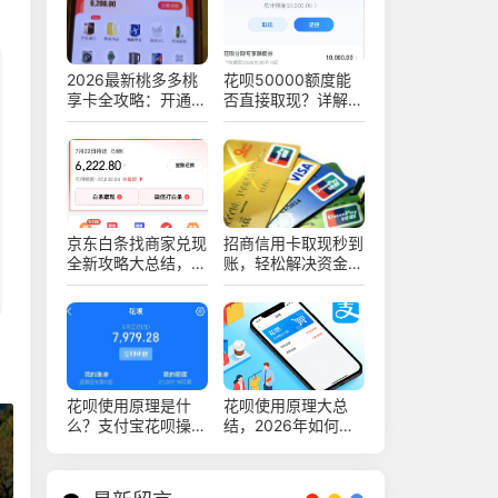
2026最新桃多多桃
花呗50000额度能
享卡全攻略：开通、
否直接取现？详解使
使用变现提现及避坑
用技巧与注意事项
指南
京东白条找商家兑现
招商信用卡取现秒到
全新攻略大总结，解
账，轻松解决资金周
锁最新提现多种高效
转难题
安全变现新技巧
花呗使用原理是什
花呗使用原理大总
么？支付宝花呗操作
结，2026年如何利
亲测复盘，分享实战
用花呗实现资金周
经验
转？深度指南