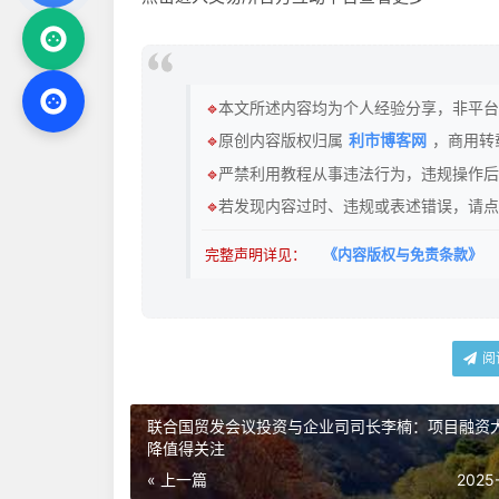
🔹
本文所述内容均为个人经验分享，非平台
🔹
原创内容版权归属
利市博客网
，商用转
🔹
严禁利用教程从事违法行为，违规操作后
🔹
若发现内容过时、违规或表述错误，请点
完整声明详见：
《内容版权与免责条款》
阅
联合国贸发会议投资与企业司司长李楠：项目融资
降值得关注
« 上一篇
2025