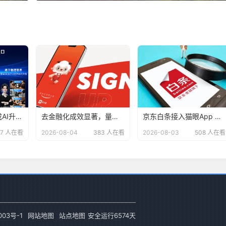
支付宝“碰一下”完成AI升级，用户已达4亿
去金融化成效显著，量化派羊小咩告别野蛮生长？
京东白条接入猫眼App 打造“先观影 后付款”便捷支付方式
07 人在看
2026-08-04
383 人在看
2026-08-03
508 人在看
003号-1
网站地图
站点地图
安全运行
6574
天