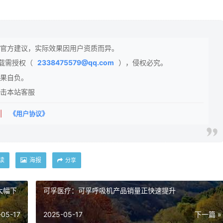
官方建议，实际效果因用户资质而异。
载需授权（
2338475579@qq.com
），侵权必究。
果自负。
击本站客服
|
《用户协议》
读
海报
分享
大幅下
可孚医疗：可孚呼吸机产品销量正快速提升
-05-17
2025-05-17
下一篇 »