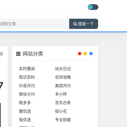
搜索一下
网站分类
实时要闻
站长日记
知识百科
花呗攻略
7
抖音月付
美团月付
微信分付
羊小咩
桃多多
京东白条
鹿优选
恒小花
兔优选
专业技能