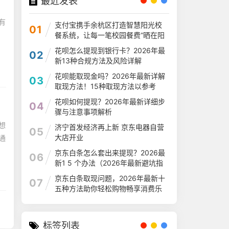
最近发表
有
支付宝携手余杭区打造智慧阳光校
01
餐系统，让每一笔校园餐费“晒在阳
光下
花呗怎么提现到银行卡？2026年最
02
新13种合规方法及风险详解
花呗能取现金吗？2026年最新详解
03
取现方法！15种取现方法以参考
花呗如何提现？2026年最新详细步
04
骤与注意事项解析
想
济宁首发经济再上新 京东电器自营
05
大店开业
通
京东白条怎么套出来提现？2026最
06
新1 5 个办法（2026年最新避坑指
南）
京东白条取现问题，2026年最新十
07
五种方法助你轻松购物畅享消费乐
趣
标签列表