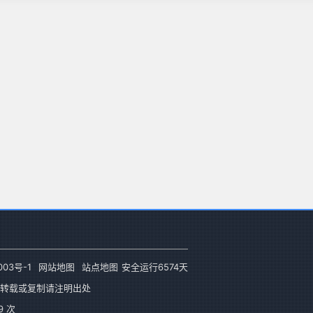
003号-1
网站地图
站点地图
安全运行
6574
天
转载或复制请注明出处
 次