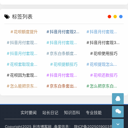
标签列表
花呗额度提升
抖音月付套现24小时接单
抖音月付套现怎么套
抖音月付套现多少手续费
抖音月付套现商家有哪些
抖音月付套现30秒技巧
抖音月付套现最新方法
京东白条额度提升
花呗使用技巧
花呗套取现金最佳方法
花呗提额技巧
花呗提现怎么操作
花呗因为套现被限额了这种情况要多久才会好
抖音月付套现秒回100起
花呗还款技巧
怎么能把京东白条额度钱套出来
京东白条套出来手续费多少
怎么把京东白条的钱取出来
实时要闻
站长日记
知识百科
专业技能
Copyright
2025
利市博客网
.备案信息：
陇ICP备2025019003号-1
网