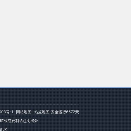
003号-1
网站地图
站点地图
安全运行
6572
天
转载或复制请注明出处
8 次