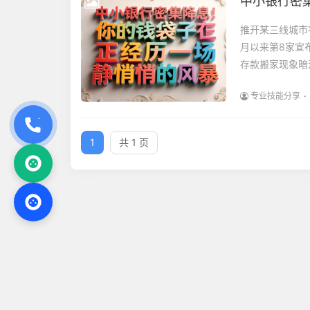
中小银行密
推开某三线城市
月以来第8家宣
存款搬家现象暗
专业技能分享
1
共 1 页