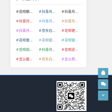
花呗额度提升
抖音月付套现24小时接单
抖音月付套现怎么套
抖音月付套现多少手续费
抖音月付套现商家有哪些
抖音月付套现30秒技巧
抖音月付套现最新方法
京东白条额度提升
花呗使用技巧
花呗套取现金最佳方法
花呗提额技巧
花呗提现怎么操作
花呗因为套现被限额了这种情况要多久才会好
抖音月付套现秒回100起
花呗还款技巧
怎么能把京东白条额度钱套出来
京东白条套出来手续费多少
怎么把京东白条的钱取出来