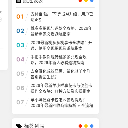
最近发表
六
支付宝“碰一下”完成AI升级，用户已
01
的
达4亿
桃多多提现与退款全攻略，2026年
02
最新商家必看避坑指南
2026最新桃多多桃享卡全攻略：开
03
通、使用变现提现及避坑指南
手把手教你玩转桃多多兑现全攻
04
略，2026年新人必看避坑指南
去金融化成效显著，量化派羊小咩
05
告别野蛮生长？
2026年最新羊小咩享花卡与便荔卡
06
操作全攻略：11种方法及实操指南
羊小咩便荔卡包怎么套现提现？
07
2026年最新回收商家解析 + 全流程
指南
标签列表