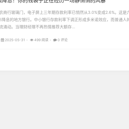
集降息！你的钱袋子正在经历一场静悄悄的风暴
农商行玻璃门，电子屏上三年期存款利率已悄然从3.0%变成2.6%。这是
布降息的地方银行。中小银行存款利率下调正形成多米诺效应，而普通人
流涌动。当理财经理不再热情推荐大额存...
2025-05-31
499 阅读
0 评论