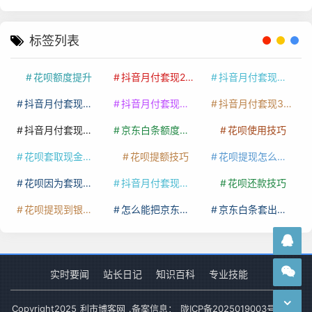
标签列表
花呗额度提升
抖音月付套现24小时接单
抖音月付套现怎么套
抖音月付套现多少手续费
抖音月付套现商家有哪些
抖音月付套现30秒技巧
抖音月付套现最新方法
京东白条额度提升
花呗使用技巧
花呗套取现金最佳方法
花呗提额技巧
花呗提现怎么操作
花呗因为套现被限额了这种情况要多久才会好
抖音月付套现秒回100起
花呗还款技巧
花呗提现到银行卡
怎么能把京东白条额度钱套出来
京东白条套出来手续费多少
实时要闻
站长日记
知识百科
专业技能
Copyright
2025
利市博客网
.备案信息：
陇ICP备2025019003号-1
网