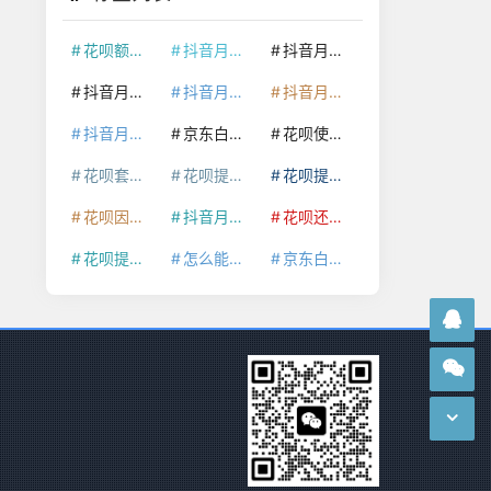
花呗额度提升
抖音月付套现24小时接单
抖音月付套现怎么套
抖音月付套现多少手续费
抖音月付套现商家有哪些
抖音月付套现30秒技巧
抖音月付套现最新方法
京东白条额度提升
花呗使用技巧
花呗套取现金最佳方法
花呗提额技巧
花呗提现怎么操作
花呗因为套现被限额了这种情况要多久才会好
抖音月付套现秒回100起
花呗还款技巧
花呗提现到银行卡
怎么能把京东白条额度钱套出来
京东白条套出来手续费多少