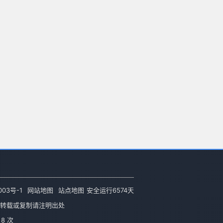
003号-1
网站地图
站点地图
安全运行
6574
天
转载或复制请注明出处
8 次