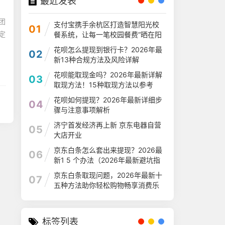
最近发表
团
支付宝携手余杭区打造智慧阳光校
01
定
餐系统，让每一笔校园餐费“晒在阳
光下
花呗怎么提现到银行卡？2026年最
02
新13种合规方法及风险详解
花呗能取现金吗？2026年最新详解
03
取现方法！15种取现方法以参考
花呗如何提现？2026年最新详细步
04
骤与注意事项解析
济宁首发经济再上新 京东电器自营
05
大店开业
京东白条怎么套出来提现？2026最
06
新1 5 个办法（2026年最新避坑指
南）
京东白条取现问题，2026年最新十
07
五种方法助你轻松购物畅享消费乐
趣
标签列表