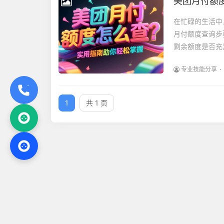
美团月付额
在忙碌的生活中
月付额度查询步
剩余额度是否充
专业技能分享
1
共 1 页