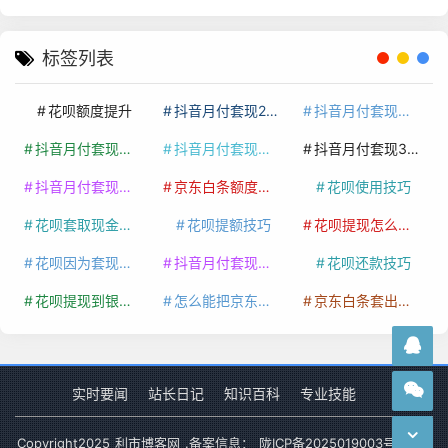
标签列表
花呗额度提升
抖音月付套现24小时接单
抖音月付套现怎么套
抖音月付套现多少手续费
抖音月付套现商家有哪些
抖音月付套现30秒技巧
抖音月付套现最新方法
京东白条额度提升
花呗使用技巧
花呗套取现金最佳方法
花呗提额技巧
花呗提现怎么操作
花呗因为套现被限额了这种情况要多久才会好
抖音月付套现秒回100起
花呗还款技巧
花呗提现到银行卡
怎么能把京东白条额度钱套出来
京东白条套出来手续费多少
实时要闻
站长日记
知识百科
专业技能
Copyright
2025
利市博客网
.备案信息：
陇ICP备2025019003号-1
网