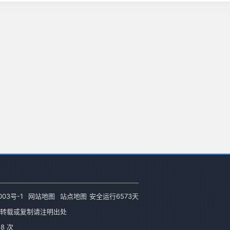
003号-1
网站地图
站点地图
安全运行
6573
天
转载或复制请注明出处
8 次