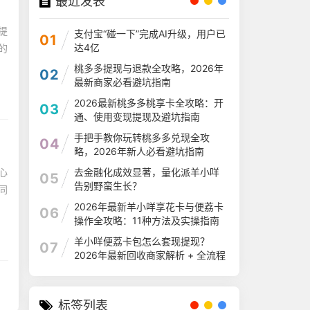
最近发表
提
支付宝“碰一下”完成AI升级，用户已
01
达4亿
的
桃多多提现与退款全攻略，2026年
02
最新商家必看避坑指南
2026最新桃多多桃享卡全攻略：开
03
通、使用变现提现及避坑指南
手把手教你玩转桃多多兑现全攻
04
略，2026年新人必看避坑指南
心
去金融化成效显著，量化派羊小咩
05
告别野蛮生长？
同
2026年最新羊小咩享花卡与便荔卡
06
操作全攻略：11种方法及实操指南
羊小咩便荔卡包怎么套现提现？
07
2026年最新回收商家解析 + 全流程
指南
标签列表