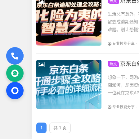
京东白
热文
生活总有意外，
醒变成逾期通知
难题。别让恐慌
专业技能分享
京东白
热文
想象一下，网购
潮澎湃，却因资
一位藏在京东AP
专业技能分享
1
共 1 页