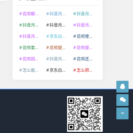
花呗额度提升
抖音月付套现24小时接单
抖音月付套现怎么套
抖音月付套现多少手续费
抖音月付套现商家有哪些
抖音月付套现30秒技巧
抖音月付套现最新方法
京东白条额度提升
花呗使用技巧
花呗套取现金最佳方法
花呗提额技巧
花呗提现怎么操作
花呗因为套现被限额了这种情况要多久才会好
抖音月付套现秒回100起
花呗还款技巧
怎么能把京东白条额度钱套出来
京东白条套出来手续费多少
怎么把京东白条的钱取出来