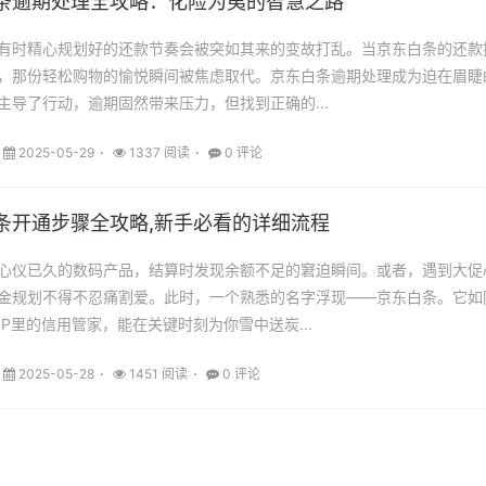
条逾期处理全攻略：化险为夷的智慧之路
有时精心规划好的还款节奏会被突如其来的变故打乱。当京东白条的还款
，那份轻松购物的愉悦瞬间被焦虑取代。京东白条逾期处理成为迫在眉睫
主导了行动，逾期固然带来压力，但找到正确的...
2025-05-29
1337 阅读
0 评论
条开通步骤全攻略,新手必看的详细流程
心仪已久的数码产品，结算时发现余额不足的窘迫瞬间。或者，遇到大促
金规划不得不忍痛割爱。此时，一个熟悉的名字浮现——京东白条。它如
P里的信用管家，能在关键时刻为你雪中送炭...
2025-05-28
1451 阅读
0 评论