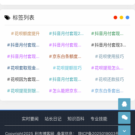
标签列表
花呗额度提升
抖音月付套现24小时接单
抖音月付套现怎么套
抖音月付套现多少手续费
抖音月付套现商家有哪些
抖音月付套现30秒技巧
抖音月付套现最新方法
京东白条额度提升
花呗使用技巧
花呗套取现金最佳方法
花呗提额技巧
花呗提现怎么操作
花呗因为套现被限额了这种情况要多久才会好
抖音月付套现秒回100起
花呗还款技巧
花呗提现到银行卡
怎么能把京东白条额度钱套出来
京东白条套出来手续费多少
实时要闻
站长日记
知识百科
专业技能
Copyright
2025
利市博客网
.备案信息：
陇ICP备2025019003号-1
网