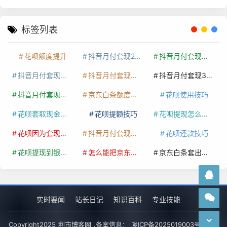
标签列表
花呗额度提升
抖音月付套现24小时接单
抖音月付套现怎么套
抖音月付套现多少手续费
抖音月付套现商家有哪些
抖音月付套现30秒技巧
抖音月付套现最新方法
京东白条额度提升
花呗使用技巧
花呗套取现金最佳方法
花呗提额技巧
花呗提现怎么操作
花呗因为套现被限额了这种情况要多久才会好
抖音月付套现秒回100起
花呗还款技巧
花呗提现到银行卡
怎么能把京东白条额度钱套出来
京东白条套出来手续费多少
实时要闻
站长日记
知识百科
专业技能
Copyright
2025
利市博客网
.备案信息：
陇ICP备2025019003号-1
网