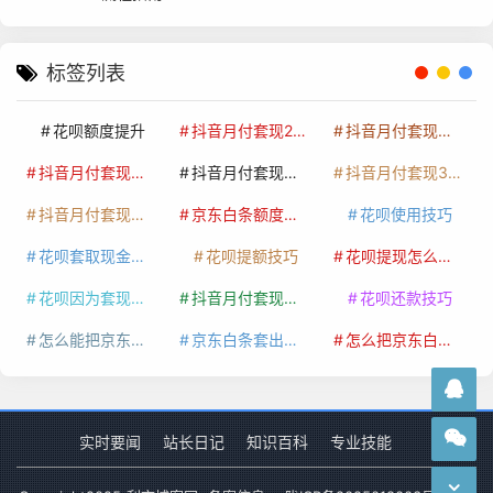
标签列表
花呗额度提升
抖音月付套现24小时接单
抖音月付套现怎么套
抖音月付套现多少手续费
抖音月付套现商家有哪些
抖音月付套现30秒技巧
抖音月付套现最新方法
京东白条额度提升
花呗使用技巧
花呗套取现金最佳方法
花呗提额技巧
花呗提现怎么操作
花呗因为套现被限额了这种情况要多久才会好
抖音月付套现秒回100起
花呗还款技巧
怎么能把京东白条额度钱套出来
京东白条套出来手续费多少
怎么把京东白条的钱取出来
实时要闻
站长日记
知识百科
专业技能