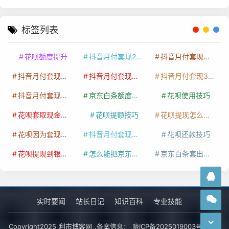
标签列表
花呗额度提升
抖音月付套现24小时接单
抖音月付套现怎么套
抖音月付套现多少手续费
抖音月付套现商家有哪些
抖音月付套现30秒技巧
抖音月付套现最新方法
京东白条额度提升
花呗使用技巧
花呗套取现金最佳方法
花呗提额技巧
花呗提现怎么操作
花呗因为套现被限额了这种情况要多久才会好
抖音月付套现秒回100起
花呗还款技巧
花呗提现到银行卡
怎么能把京东白条额度钱套出来
京东白条套出来手续费多少
实时要闻
站长日记
知识百科
专业技能
Copyright
2025
利市博客网
.备案信息：
陇ICP备2025019003号-1
网