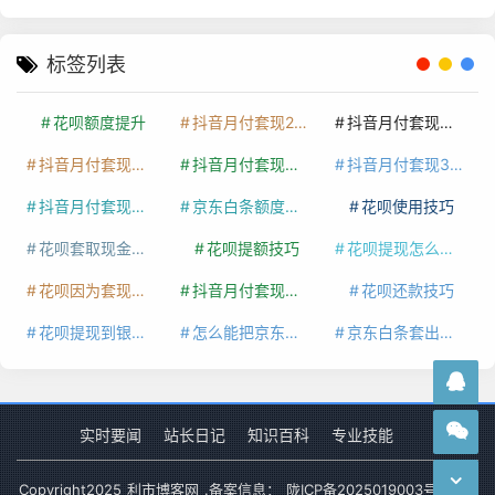
标签列表
花呗额度提升
抖音月付套现24小时接单
抖音月付套现怎么套
抖音月付套现多少手续费
抖音月付套现商家有哪些
抖音月付套现30秒技巧
抖音月付套现最新方法
京东白条额度提升
花呗使用技巧
花呗套取现金最佳方法
花呗提额技巧
花呗提现怎么操作
花呗因为套现被限额了这种情况要多久才会好
抖音月付套现秒回100起
花呗还款技巧
花呗提现到银行卡
怎么能把京东白条额度钱套出来
京东白条套出来手续费多少
实时要闻
站长日记
知识百科
专业技能
Copyright
2025
利市博客网
.备案信息：
陇ICP备2025019003号-1
网