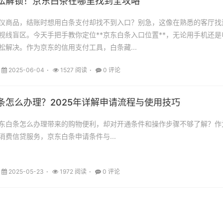
松解锁！京东白条在哪里找到全攻略
仪商品，结账时想用白条支付却找不到入口？别急，这像在熟悉的客厅找
视线盲区。今天手把手教你定位**京东白条入口位置**，无论用手机还是
松解决。作为京东的信用支付工具，白条藏...
2025-06-04
1527 阅读
0 评论
条怎么办理？2025年详解申请流程与使用技巧
东白条怎么办理带来的购物便利，却对开通条件和操作步骤不够了解？作
消费信贷服务，京东白条申请条件与...
2025-05-23
1972 阅读
0 评论