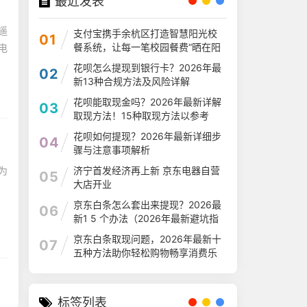
最近发表
遥
支付宝携手余杭区打造智慧阳光校
01
餐系统，让每一笔校园餐费“晒在阳
电
光下
花呗怎么提现到银行卡？2026年最
02
新13种合规方法及风险详解
花呗能取现金吗？2026年最新详解
03
取现方法！15种取现方法以参考
花呗如何提现？2026年最新详细步
04
骤与注意事项解析
为
济宁首发经济再上新 京东电器自营
05
大店开业
京东白条怎么套出来提现？2026最
06
新1 5 个办法（2026年最新避坑指
南）
京东白条取现问题，2026年最新十
07
五种方法助你轻松购物畅享消费乐
趣
标签列表