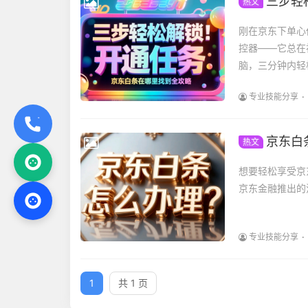
三步轻
热文
刚在京东下单心
控器——它总在
脑，三分钟内轻
专业技能分享
京东白
热文
想要轻松享受京
京东金融推出的
专业技能分享
1
共 1 页