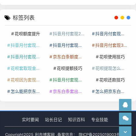
标签列表
花呗额度提升
抖音月付套现24小时接单
抖音月付套现怎么套
抖音月付套现多少手续费
抖音月付套现商家有哪些
抖音月付套现30秒技巧
抖音月付套现最新方法
京东白条额度提升
花呗使用技巧
花呗套取现金最佳方法
花呗提额技巧
花呗提现怎么操作
花呗因为套现被限额了这种情况要多久才会好
抖音月付套现秒回100起
花呗还款技巧
怎么能把京东白条额度钱套出来
京东白条套出来手续费多少
怎么把京东白条的钱取出来
实时要闻
站长日记
知识百科
专业技能
Copyright
2025
利市博客网
.备案信息：
陇ICP备2025019003号-1
网