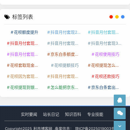
标签列表
花呗额度提升
抖音月付套现24小时接单
抖音月付套现怎么套
抖音月付套现多少手续费
抖音月付套现商家有哪些
抖音月付套现30秒技巧
抖音月付套现最新方法
京东白条额度提升
花呗使用技巧
花呗套取现金最佳方法
花呗提额技巧
花呗提现怎么操作
花呗因为套现被限额了这种情况要多久才会好
抖音月付套现秒回100起
花呗还款技巧
花呗提现到银行卡
怎么能把京东白条额度钱套出来
京东白条套出来手续费多少
实时要闻
站长日记
知识百科
专业技能
Copyright
2025
利市博客网
.备案信息：
陇ICP备2025019003号-1
网