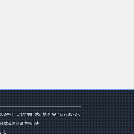
003号-1
网站地图
站点地图
安全运行
6573
天
转载或复制请注明出处
 次