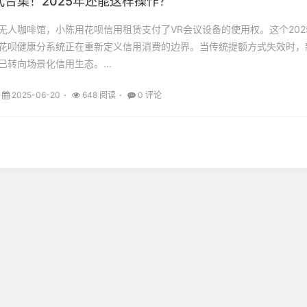
合集！2025年还能这样操作？
无人咖啡馆，小陈用花呗信用租赁支付了VR会议设备的使用权。这个202
花呗健康分系统正在重新定义信用消费的边界。当传统提额方式失效时，
转向场景化信用生态。...
2025-06-20
648 阅读
0 评论