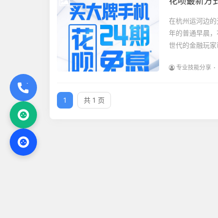
花呗最新方式
在杭州运河边的
年的普通早晨，
世代的金融玩家已
专业技能分享
1
共 1 页