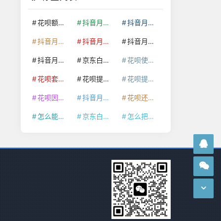
花呗额度提升
抖音月付套现24小时接单
抖音月付套现怎么套
抖音月付套现多少手续费
抖音月付套现商家有哪些
抖音月付套现30秒技巧
抖音月付套现最新方法
京东白条额度提升
花呗使用技巧
花呗套取现金最佳方法
花呗提额技巧
花呗提现怎么操作
花呗因为套现被限额了这种情况要多久才会好
抖音月付套现秒回100起
花呗还款技巧
怎么能把京东白条额度钱套出来
京东白条套出来手续费多少
怎么把京东白条的钱取出来