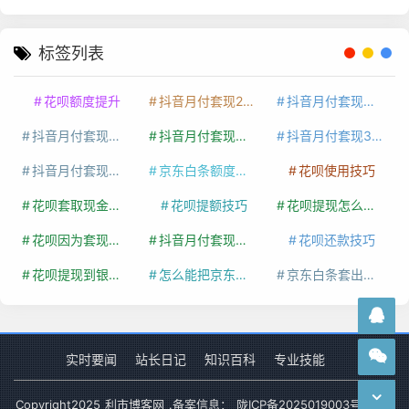
标签列表
花呗额度提升
抖音月付套现24小时接单
抖音月付套现怎么套
抖音月付套现多少手续费
抖音月付套现商家有哪些
抖音月付套现30秒技巧
抖音月付套现最新方法
京东白条额度提升
花呗使用技巧
花呗套取现金最佳方法
花呗提额技巧
花呗提现怎么操作
花呗因为套现被限额了这种情况要多久才会好
抖音月付套现秒回100起
花呗还款技巧
花呗提现到银行卡
怎么能把京东白条额度钱套出来
京东白条套出来手续费多少
实时要闻
站长日记
知识百科
专业技能
Copyright
2025
利市博客网
.备案信息：
陇ICP备2025019003号-1
网