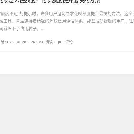
花呗怎么提额度？花呗额度提升最快的方法
"额度不足"的提示时，许多用户迫切寻求花呗额度提升最快的方法。这个
融工具，背后连接着精密的蚂蚁信用评估体系。那些成功提额的用户，往
就埋下了信用种子。...
2025-06-20
1350 阅读
0 评论