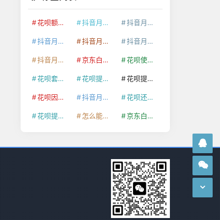
花呗额度提升
抖音月付套现24小时接单
抖音月付套现怎么套
抖音月付套现多少手续费
抖音月付套现商家有哪些
抖音月付套现30秒技巧
抖音月付套现最新方法
京东白条额度提升
花呗使用技巧
花呗套取现金最佳方法
花呗提额技巧
花呗提现怎么操作
花呗因为套现被限额了这种情况要多久才会好
抖音月付套现秒回100起
花呗还款技巧
花呗提现到银行卡
怎么能把京东白条额度钱套出来
京东白条套出来手续费多少