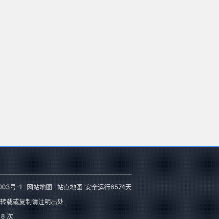
003号-1
网站地图
站点地图
安全运行
6574
天
转载或复制请注明出处
8 次