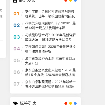
最近发表
嵌
支付宝携手余杭区打造智慧阳光校
01
餐系统，让每一笔校园餐费“晒在阳
往
光下
花呗怎么提现到银行卡？2026年最
02
新13种合规方法及风险详解
花呗能取现金吗？2026年最新详解
03
取现方法！15种取现方法以参考
花呗如何提现？2026年最新详细步
04
骤与注意事项解析
济宁首发经济再上新 京东电器自营
05
大店开业
京东白条怎么套出来提现？2026最
06
新1 5 个办法（2026年最新避坑指
南）
京东白条取现问题，2026年最新十
07
五种方法助你轻松购物畅享消费乐
趣
标签列表