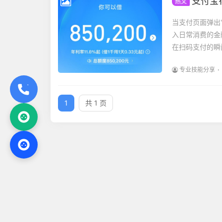
支付宝
热文
当支付页面弹出
入日常消费的金
在扫码支付的瞬间
专业技能分享
1
共 1 页