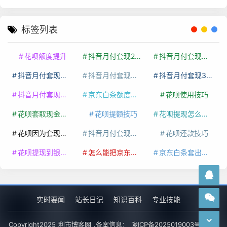
标签列表
花呗额度提升
抖音月付套现24小时接单
抖音月付套现怎么套
抖音月付套现多少手续费
抖音月付套现商家有哪些
抖音月付套现30秒技巧
抖音月付套现最新方法
京东白条额度提升
花呗使用技巧
花呗套取现金最佳方法
花呗提额技巧
花呗提现怎么操作
花呗因为套现被限额了这种情况要多久才会好
抖音月付套现秒回100起
花呗还款技巧
花呗提现到银行卡
怎么能把京东白条额度钱套出来
京东白条套出来手续费多少
实时要闻
站长日记
知识百科
专业技能
Copyright
2025
利市博客网
.备案信息：
陇ICP备2025019003号-1
网