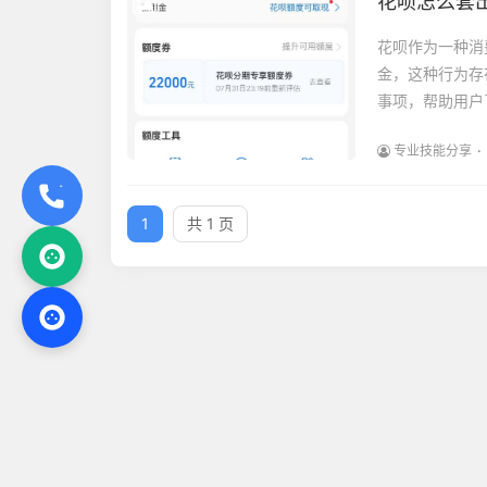
花呗怎么套
花呗作为一种消
金，这种行为存
事项，帮助用户
专业技能分享
1
共 1 页