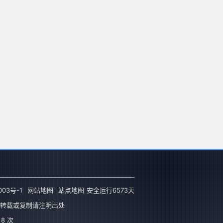
003号-1
网站地图
站点地图
安全运行
6573
天
转载或复制请注明出处
8 次