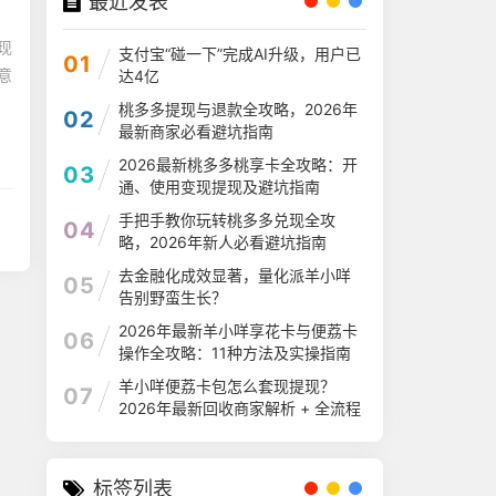
最近发表
现
支付宝“碰一下”完成AI升级，用户已
01
意
达4亿
桃多多提现与退款全攻略，2026年
02
最新商家必看避坑指南
2026最新桃多多桃享卡全攻略：开
03
通、使用变现提现及避坑指南
手把手教你玩转桃多多兑现全攻
04
略，2026年新人必看避坑指南
去金融化成效显著，量化派羊小咩
05
告别野蛮生长？
2026年最新羊小咩享花卡与便荔卡
06
操作全攻略：11种方法及实操指南
羊小咩便荔卡包怎么套现提现？
07
2026年最新回收商家解析 + 全流程
指南
标签列表