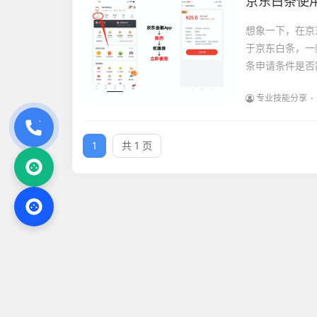
京东白条使
想象一下，在京
于京东白条，一
条申请条件是否
专业技能分享
1
共 1 页