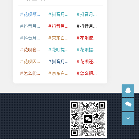
花呗额度提升
抖音月付套现24小时接单
抖音月付套现怎么套
抖音月付套现多少手续费
抖音月付套现商家有哪些
抖音月付套现30秒技巧
抖音月付套现最新方法
京东白条额度提升
花呗使用技巧
花呗套取现金最佳方法
花呗提额技巧
花呗提现怎么操作
花呗因为套现被限额了这种情况要多久才会好
抖音月付套现秒回100起
花呗还款技巧
怎么能把京东白条额度钱套出来
京东白条套出来手续费多少
怎么把京东白条的钱取出来