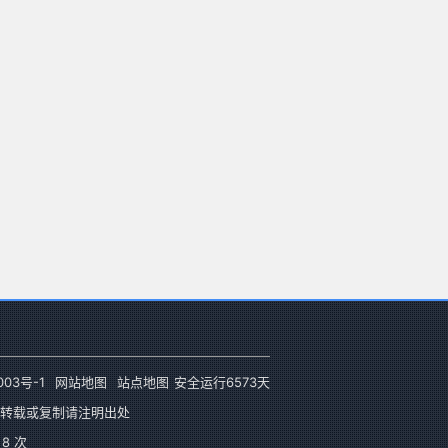
003号-1
网站地图
站点地图
安全运行
6573
天
转载或复制请注明出处
8 次