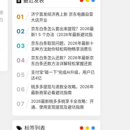
最近发表
源
济宁首发经济再上新 京东电器自营
01
白
大店开业
京东白条怎么套出来提现？2026最
02
新1 5 个办法（2026年最新避坑指
南）
京东白条取现问题，2026年最新十
03
五种方法助你轻松购物畅享消费乐
趣
京东白条怎么还款？2026年最新京
04
东白条还款方法详解轻松掌握还款
流程
支付宝“碰一下”完成AI升级，用户已
05
达4亿
桃多多提现与退款全攻略，2026年
06
最新商家必看避坑指南
2026最新桃多多桃享卡全攻略：开
07
通、使用变现提现及避坑指南
标签列表