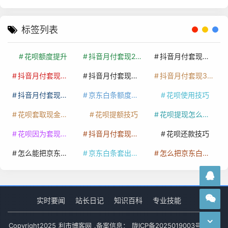
标签列表
花呗额度提升
抖音月付套现24小时接单
抖音月付套现怎么套
抖音月付套现多少手续费
抖音月付套现商家有哪些
抖音月付套现30秒技巧
抖音月付套现最新方法
京东白条额度提升
花呗使用技巧
花呗套取现金最佳方法
花呗提额技巧
花呗提现怎么操作
花呗因为套现被限额了这种情况要多久才会好
抖音月付套现秒回100起
花呗还款技巧
怎么能把京东白条额度钱套出来
京东白条套出来手续费多少
怎么把京东白条的钱取出来
实时要闻
站长日记
知识百科
专业技能
Copyright
2025
利市博客网
.备案信息：
陇ICP备2025019003号-1
网