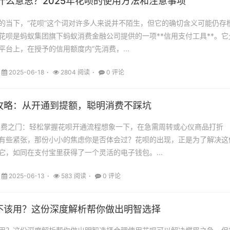
什么意思？2025年花呗的使用方法和注意事项
的当下，“花呗”这个词对许多人来说并不陌生，但它的确切含义可能仍存
花呗是蚂蚁集团旗下蚂蚁消费金融公司提供的一项**信用支付工具**。它
台上，在授予的信用额度内“先消费，...
2025-06-18
2804 阅读
0 评论
攻略：从开通到提额，聪明消费不踩坑
消费之门：轻松掌握花呗开通流程想象一下，在急需周转或心仪商品打折
有些紧张，那份小小的焦虑你是否体会过？花呗的出现，正是为了解决这
它，如同在支付宝里获得了一个灵活的电子钱包。...
2025-06-13
583 阅读
0 评论
不该用？这份深度解析帮你做出明智选择