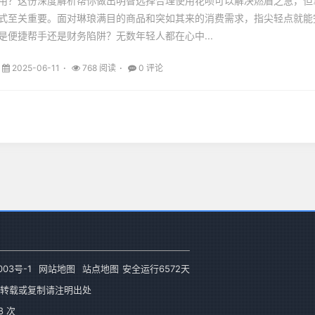
用？这份深度解析帮你做出明智选择合理使用花呗可以解决燃眉之急，但
式至关重要。面对琳琅满目的商品和突如其来的消费需求，指尖轻点就能
是便捷帮手还是财务陷阱？无数年轻人都在心中...
2025-06-11
768 阅读
0 评论
003号-1
网站地图
站点地图
安全运行
6572
天
转载或复制请注明出处
 次