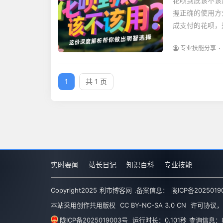
花呗到底该不该
握正确的使用方
成支付的花呗，
专业技能分享
1
共 1 页
实时要闻
站长日记
知识百科
专业技能
Copyright
2025
利市博客网
.备案信息：
陇ICP备2025019
本站采用创作共用版权
CC BY-NC-SA 3.0 CN
许可协议，
陇ICP备2025019003号
运行时长：0.101秒
查询信息：8