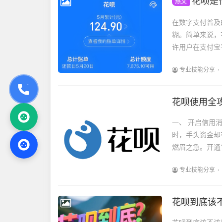
花呗是
热文
在数字支付普及
糊。简单来说，
许用户在支付宝平
专业技能分享
花呗使用全
一、 开启信用
时，手头资金却
燃眉之急。开通
专业技能分享
花呗到底该