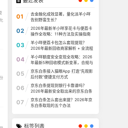
最近发表
模
去金融化成效显著，量化派羊小咩
01
告别野蛮生长？
允
2026年最新羊小咩享花卡与便荔卡
02
操作全攻略：11种方法及实操指南
羊小咩便荔卡包怎么套现提现？
03
2026年最新回收商家解析 + 全流程
指南
羊小咩额度安全变现全攻略：2026
04
年最新5种回收模式新变革，合规与
征信双保障
京东白条接入猫眼App 打造“先观影
05
后付款”便捷支付方式
份
京东白条提现到银行卡靠谱吗？
06
2026年最新安全取出来的京东白条
经验大总结
京东白条怎么套出来提？2026年京
07
东白条取现的五个办法
标签列表