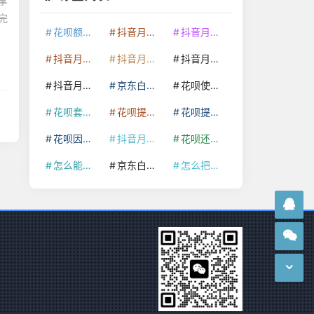
掌
完
花呗额度提升
抖音月付套现24小时接单
抖音月付套现怎么套
抖音月付套现多少手续费
抖音月付套现商家有哪些
抖音月付套现30秒技巧
抖音月付套现最新方法
京东白条额度提升
花呗使用技巧
花呗套取现金最佳方法
花呗提额技巧
花呗提现怎么操作
花呗因为套现被限额了这种情况要多久才会好
抖音月付套现秒回100起
花呗还款技巧
怎么能把京东白条额度钱套出来
京东白条套出来手续费多少
怎么把京东白条的钱取出来