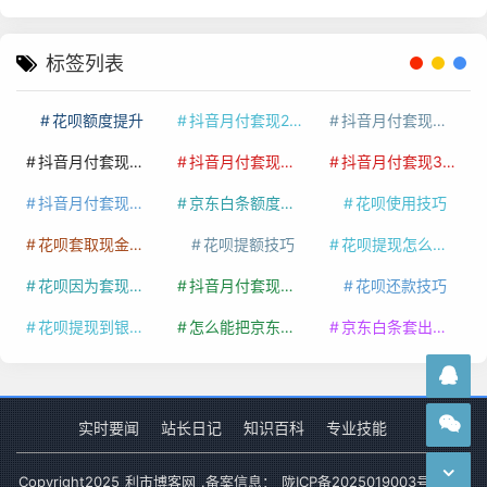
标签列表
花呗额度提升
抖音月付套现24小时接单
抖音月付套现怎么套
抖音月付套现多少手续费
抖音月付套现商家有哪些
抖音月付套现30秒技巧
抖音月付套现最新方法
京东白条额度提升
花呗使用技巧
花呗套取现金最佳方法
花呗提额技巧
花呗提现怎么操作
花呗因为套现被限额了这种情况要多久才会好
抖音月付套现秒回100起
花呗还款技巧
花呗提现到银行卡
怎么能把京东白条额度钱套出来
京东白条套出来手续费多少
实时要闻
站长日记
知识百科
专业技能
Copyright
2025
利市博客网
.备案信息：
陇ICP备2025019003号-1
网