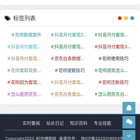
标签列表
花呗额度提升
抖音月付套现24小时接单
抖音月付套现怎么套
抖音月付套现多少手续费
抖音月付套现商家有哪些
抖音月付套现30秒技巧
抖音月付套现最新方法
京东白条额度提升
花呗使用技巧
花呗套取现金最佳方法
花呗提额技巧
花呗提现怎么操作
花呗因为套现被限额了这种情况要多久才会好
抖音月付套现秒回100起
花呗还款技巧
怎么能把京东白条额度钱套出来
京东白条套出来手续费多少
怎么把京东白条的钱取出来
实时要闻
站长日记
知识百科
专业技能
Copyright
2025
利市博客网
.备案信息：
陇ICP备2025019003号-1
网