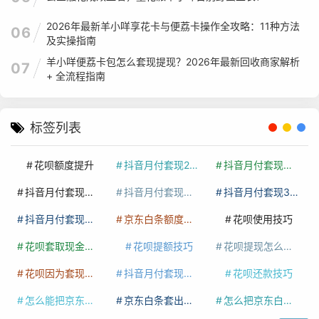
2026年最新羊小咩享花卡与便荔卡操作全攻略：11种方法
06
及实操指南
羊小咩便荔卡包怎么套现提现？2026年最新回收商家解析
07
+ 全流程指南
标签列表
花呗额度提升
抖音月付套现24小时接单
抖音月付套现怎么套
抖音月付套现多少手续费
抖音月付套现商家有哪些
抖音月付套现30秒技巧
抖音月付套现最新方法
京东白条额度提升
花呗使用技巧
花呗套取现金最佳方法
花呗提额技巧
花呗提现怎么操作
花呗因为套现被限额了这种情况要多久才会好
抖音月付套现秒回100起
花呗还款技巧
怎么能把京东白条额度钱套出来
京东白条套出来手续费多少
怎么把京东白条的钱取出来