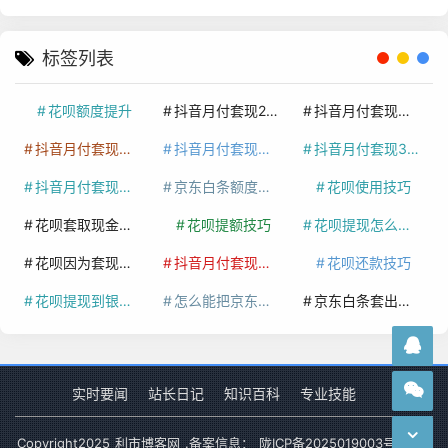
标签列表
花呗额度提升
抖音月付套现24小时接单
抖音月付套现怎么套
抖音月付套现多少手续费
抖音月付套现商家有哪些
抖音月付套现30秒技巧
抖音月付套现最新方法
京东白条额度提升
花呗使用技巧
花呗套取现金最佳方法
花呗提额技巧
花呗提现怎么操作
花呗因为套现被限额了这种情况要多久才会好
抖音月付套现秒回100起
花呗还款技巧
花呗提现到银行卡
怎么能把京东白条额度钱套出来
京东白条套出来手续费多少
实时要闻
站长日记
知识百科
专业技能
Copyright
2025
利市博客网
.备案信息：
陇ICP备2025019003号-1
网