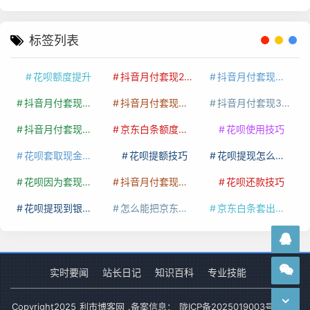
标签列表
花呗额度提升
抖音月付套现24小时接单
抖音月付套现怎么套
抖音月付套现多少手续费
抖音月付套现商家有哪些
抖音月付套现30秒技巧
抖音月付套现最新方法
京东白条额度提升
花呗使用技巧
花呗套取现金最佳方法
花呗提额技巧
花呗提现怎么操作
花呗因为套现被限额了这种情况要多久才会好
抖音月付套现秒回100起
花呗还款技巧
花呗提现到银行卡
怎么能把京东白条额度钱套出来
京东白条套出来手续费多少
实时要闻
站长日记
知识百科
专业技能
Copyright
2025
利市博客网
.备案信息：
陇ICP备2025019003号-1
网