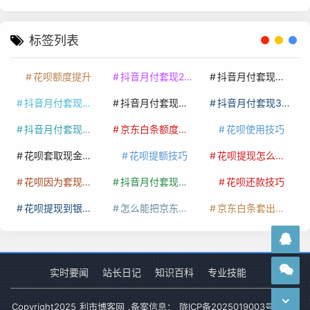
标签列表
花呗额度提升
抖音月付套现24小时接单
抖音月付套现怎么套
抖音月付套现多少手续费
抖音月付套现商家有哪些
抖音月付套现30秒技巧
抖音月付套现最新方法
京东白条额度提升
花呗使用技巧
花呗套取现金最佳方法
花呗提额技巧
花呗提现怎么操作
花呗因为套现被限额了这种情况要多久才会好
抖音月付套现秒回100起
花呗还款技巧
花呗提现到银行卡
怎么能把京东白条额度钱套出来
京东白条套出来手续费多少
实时要闻
站长日记
知识百科
专业技能
Copyright
2025
利市博客网
.备案信息：
陇ICP备2025019003号-1
网