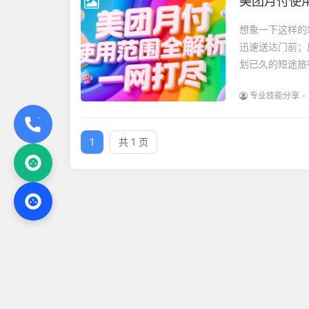
美团月付使
想象一下这样的
迅速送达门前；
划已久的短途旅
专业技能分享
1
共 1 页