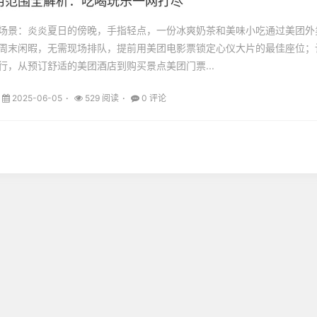
用范围全解析：吃喝玩乐一网打尽
场景：炎炎夏日的傍晚，手指轻点，一份冰爽奶茶和美味小吃通过美团外
周末闲暇，无需现场排队，提前用美团电影票锁定心仪大片的最佳座位；
行，从预订舒适的美团酒店到购买景点美团门票...
2025-06-05
529 阅读
0 评论