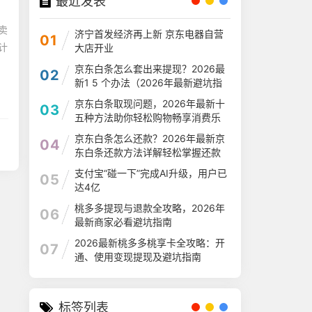
最近发表
卖
济宁首发经济再上新 京东电器自营
01
计
大店开业
京东白条怎么套出来提现？2026最
02
新1 5 个办法（2026年最新避坑指
南）
京东白条取现问题，2026年最新十
03
五种方法助你轻松购物畅享消费乐
趣
京东白条怎么还款？2026年最新京
04
东白条还款方法详解轻松掌握还款
流程
支付宝“碰一下”完成AI升级，用户已
05
达4亿
桃多多提现与退款全攻略，2026年
06
最新商家必看避坑指南
2026最新桃多多桃享卡全攻略：开
07
通、使用变现提现及避坑指南
标签列表