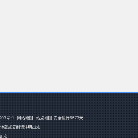
003号-1
网站地图
站点地图
安全运行
6573
天
转载或复制请注明出处
8 次