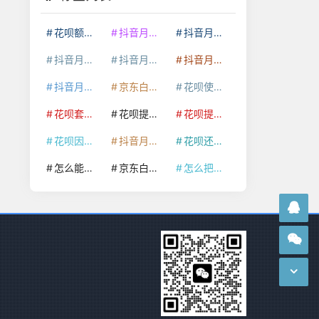
花呗额度提升
抖音月付套现24小时接单
抖音月付套现怎么套
抖音月付套现多少手续费
抖音月付套现商家有哪些
抖音月付套现30秒技巧
抖音月付套现最新方法
京东白条额度提升
花呗使用技巧
花呗套取现金最佳方法
花呗提额技巧
花呗提现怎么操作
花呗因为套现被限额了这种情况要多久才会好
抖音月付套现秒回100起
花呗还款技巧
怎么能把京东白条额度钱套出来
京东白条套出来手续费多少
怎么把京东白条的钱取出来